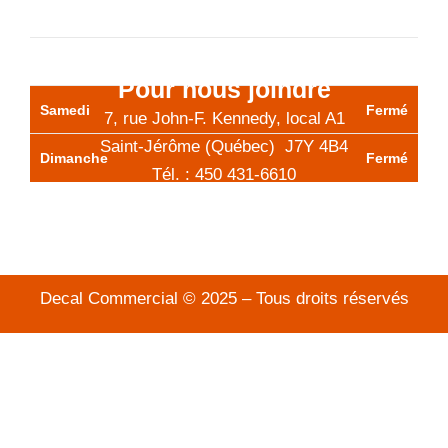
Jeudi
9h à 12h - 13h à 17h
Vendredi
9h à 12h
Pour nous joindre
Samedi
Fermé
7, rue John-F. Kennedy, local A1
Saint-Jérôme (Québec) J7Y 4B4
Dimanche
Fermé
Tél. :
450 431-6610
Sans frais : 1 800 203-3225
info@decalcommercial.com
Decal Commercial © 2025 – Tous droits réservés