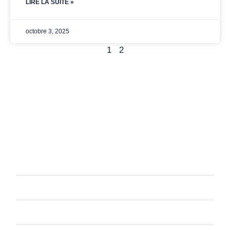
LIRE LA SUITE »
octobre 3, 2025
1
2
TOUT POUR LA PROMOTION DE VOTRE
ENTREPRISE
Lundi
9h à 12h - 13h à 17h
Mardi
9h à 12h - 13h à 17h
Mercredi
9h à 12h - 13h à 17h