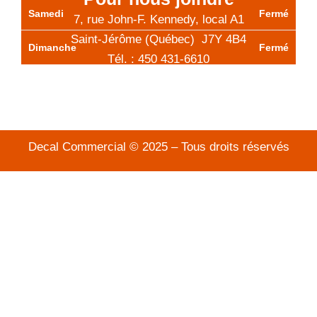
Samedi
Fermé
7, rue John-F. Kennedy, local A1
Saint-Jérôme (Québec) J7Y 4B4
Dimanche
Fermé
Tél. :
450 431-6610
Sans frais : 1 800 203-3225
info@decalcommercial.com
Decal Commercial © 2025 – Tous droits réservés