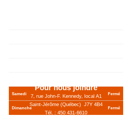
TOUT POUR LA PROMOTION DE VOTRE
ENTREPRISE
Lundi
9h à 12h - 13h à 17h
Mardi
9h à 12h - 13h à 17h
Mercredi
9h à 12h - 13h à 17h
Jeudi
9h à 12h - 13h à 17h
Vendredi
9h à 12h
Pour nous joindre
Samedi
Fermé
7, rue John-F. Kennedy, local A1
Saint-Jérôme (Québec) J7Y 4B4
Dimanche
Fermé
Tél. :
450 431-6610
Sans frais : 1 800 203-3225
info@decalcommercial.com