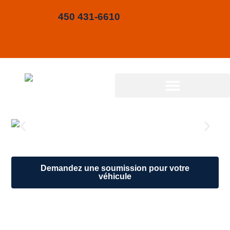
Aller
450 431-6610
au
contenu
Demandez une soumission pour votre
véhicule